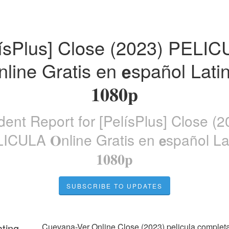
lísPlus] Close (2023) PELIC
nline Gratis en 𝗲spañol Latin
𝟏𝟎𝟖𝟎𝐩
ident Report for
[PelísPlus] Close (2
ICULA 𝐎nline Gratis en 𝗲spañol La
𝟏𝟎𝟖𝟎𝐩
SUBSCRIBE TO UPDATES
ating
Cuevana-Ver Online Close (2023) pelicula completa