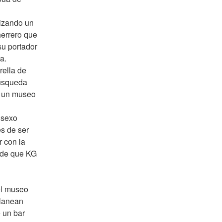
izando un 
errero que 
u portador 
. 
ella de 
úsqueda 
n un museo 
sexo 
s de ser 
 con la 
de que KG 
l museo 
lanean 
 un bar 