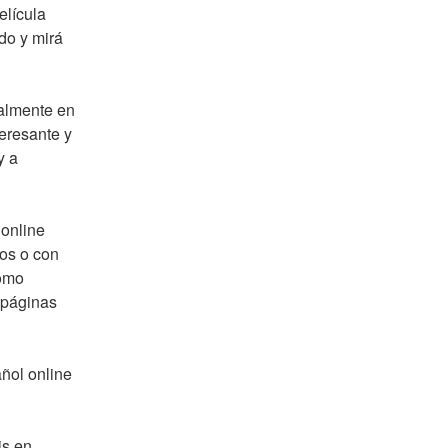
lícula 
o y mirá 
almente en 
resante y 
 a 
online 
los o con 
omo 
 páginas 
ol online 
s en 