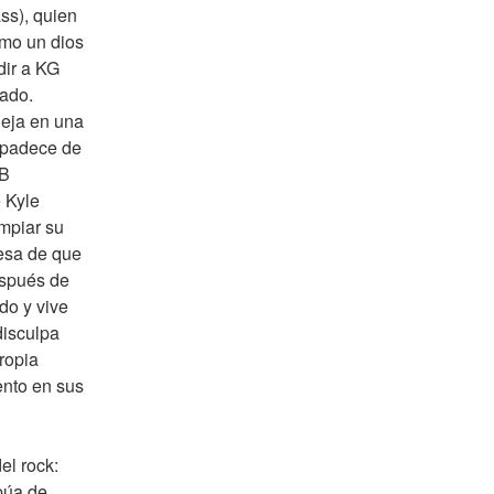
s), quien 
mo un dios 
ir a KG 
ado. 
eja en una 
padece de 
B 
Kyle 
mpiar su 
sa de que 
spués de 
o y vive 
isculpa 
ropia 
nto en sus 
l rock: 
púa de 