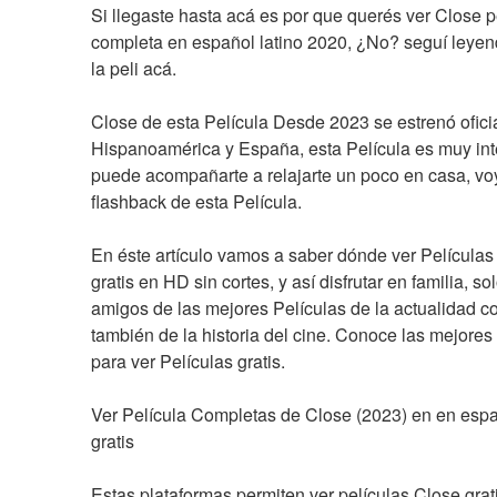
Si llegaste hasta acá es por que querés ver Close pe
completa en español latino 2020, ¿No? seguí leyend
la peli acá.
Close de esta Película Desde 2023 se estrenó ofici
Hispanoamérica y España, esta Película es muy inte
puede acompañarte a relajarte un poco en casa, voy
flashback de esta Película.
En éste artículo vamos a saber dónde ver Películas 
gratis en HD sin cortes, y así disfrutar en familia, so
amigos de las mejores Películas de la actualidad c
también de la historia del cine. Conoce las mejores
para ver Películas gratis.
Ver Película Completas de Close (2023) en en españ
gratis
Estas plataformas permiten ver películas Close grati