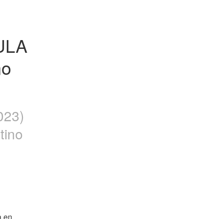
ULA 
o 
023)
tino
 en 