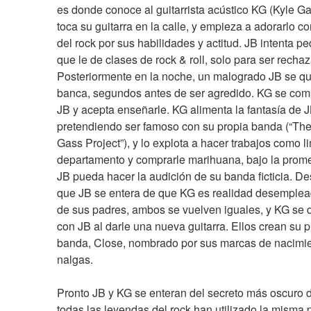
es donde conoce al guitarrista acústico KG (Kyle Gas
toca su guitarra en la calle, y empieza a adorarlo co
del rock por sus habilidades y actitud. JB intenta ped
que le de clases de rock & roll, solo para ser rechaz
Posteriormente en la noche, un malogrado JB se qu
banca, segundos antes de ser agredido. KG se com
JB y acepta enseñarle. KG alimenta la fantasía de J
pretendiendo ser famoso con su propia banda (“The 
Gass Project”), y lo explota a hacer trabajos como li
departamento y comprarle marihuana, bajo la prome
JB pueda hacer la audición de su banda ficticia. De
que JB se entera de que KG es realidad desemplead
de sus padres, ambos se vuelven iguales, y KG se d
con JB al darle una nueva guitarra. Ellos crean su p
banda, Close, nombrado por sus marcas de nacimie
nalgas.
Pronto JB y KG se enteran del secreto más oscuro de
todas las leyendas del rock han utilizado la misma 