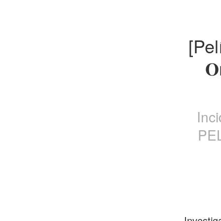
[Pe
𝐎
Inc
PEL
Investig