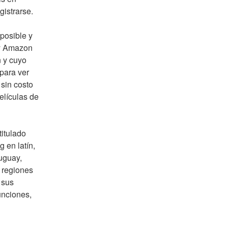
gistrarse.
posible y 
 y Amazon 
 y cuyo 
para ver 
sin costo 
lículas de 
itulado
en latín, 
uguay, 
regiones 
sus 
nciones, 