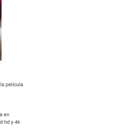
 película 
a en 
d hd y 4k 