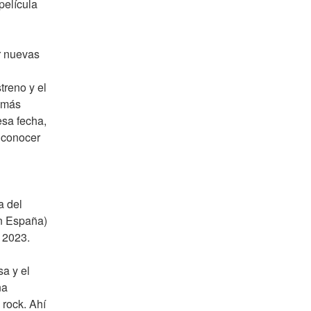
elícula 
 nuevas 
reno y el 
 más 
sa fecha, 
 conocer 
 del 
n España) 
 2023.
a y el 
a 
rock. Ahí 