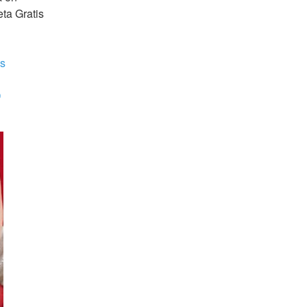
a Gratis 
is
D